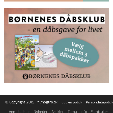
© Copyright 2015 • filmogtro.dk •
•
Cookie politik
Persondatapolitik
Anmeldelser
Nyheder
Artikler
Tema
Info
Filmtrailer