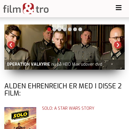
Toggl
navig
OPERATION VALKYRIE
nu på HBO Max udover dvd
ALDEN EHRENREICH ER MED I DISSE
2
FILM:
SOLO: A STAR WARS STORY