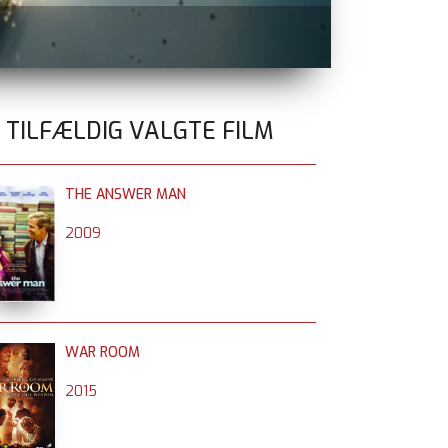
GOLDA
nu på 
0 TILFÆLDIG VALGTE FILM
THE ANSWER MAN
2009
WAR ROOM
2015