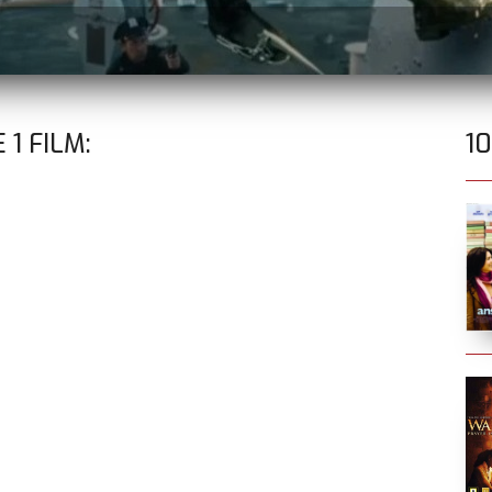
E
1
FILM:
1