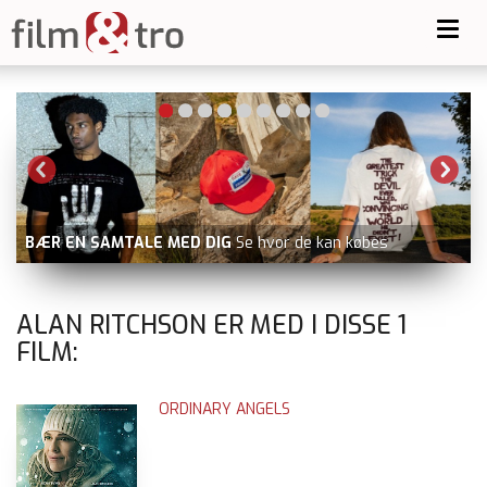
Toggl
navig
BÆR EN SAMTALE MED DIG
Se hvor de kan købes
ALAN RITCHSON ER MED I DISSE
1
FILM:
ORDINARY ANGELS