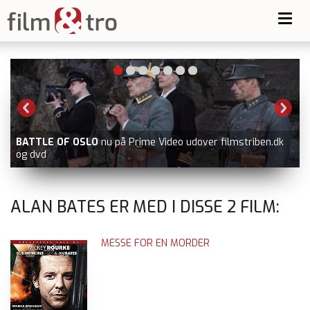
Toggl
navig
-
BATTLE OF OSLO
nu på Prime Video udover filmstriben.dk
og dvd
ALAN BATES ER MED I DISSE
2
FILM:
MESSE FOR EN MORDER