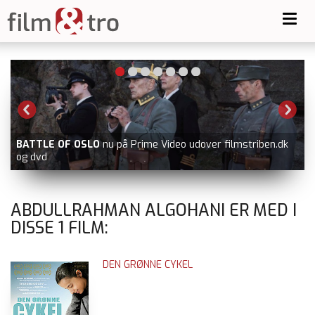
Toggl
navig
BATTLE OF OSLO
nu på Prime Video udover filmstriben.dk
og dvd
ABDULLRAHMAN ALGOHANI ER MED I
DISSE
1
FILM:
DEN GRØNNE CYKEL