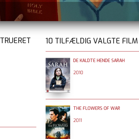
STRUERET
10 TILFÆLDIG VALGTE FILM
DE KALDTE HENDE SARAH
2010
THE FLOWERS OF WAR
2011