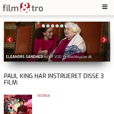
Toggl
navig
ELEANORS SANDHED
nu på VOD, fx Blockbuster.dk
PAUL KING HAR INSTRUERET DISSE
3
FILM:
WONKA