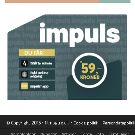
© Copyright 2015 • filmogtro.dk •
•
Cookie politik
Persondatapolitik
Anmeldelser
Nyheder
Artikler
Tema
Info
Filmtrailer