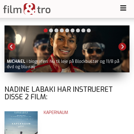
Toggl
navig
MICHAEL
i biografen. Nu til leje på Blockbuster og 11/8 på
dvd og blu-ray
V
NADINE LABAKI HAR INSTRUERET
DISSE
2
FILM:
KAPERNAUM