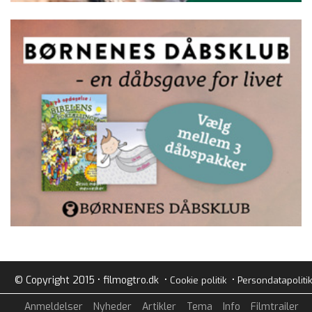
© Copyright 2015 • filmogtro.dk •
•
Cookie politik
Persondatapolitik
Anmeldelser
Nyheder
Artikler
Tema
Info
Filmtrailer