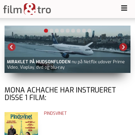
Toggl
navig
-
MIRAKLET PÅ HUDSONFLODEN
nu på Netflix udover Prime
Video, Viaplay, dvd og blu-ray
MONA ACHACHE HAR INSTRUERET
DISSE
1
FILM:
PINDSVINET