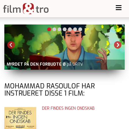
Toggl
navig
MYRDET PÅ DEN FORBUDTE Ø
på DRTV
MOHAMMAD RASOULOF HAR
INSTRUERET DISSE
1
FILM:
DER FINDES INGEN ONDSKAB