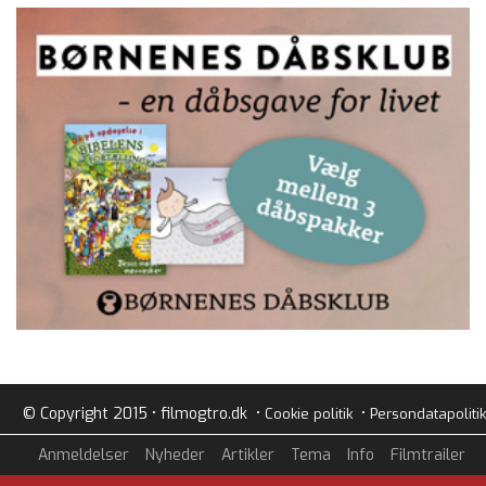
© Copyright 2015 • filmogtro.dk •
•
Cookie politik
Persondatapolitik
Anmeldelser
Nyheder
Artikler
Tema
Info
Filmtrailer