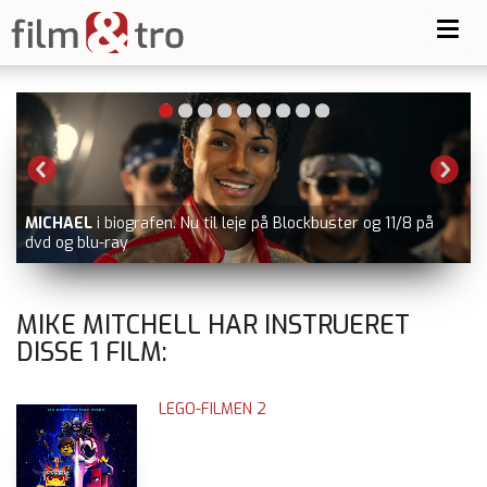
Toggl
navig
-
MICHAEL
i biografen. Nu til leje på Blockbuster og 11/8 på
dvd og blu-ray
MIKE MITCHELL HAR INSTRUERET
DISSE
1
FILM:
LEGO-FILMEN 2