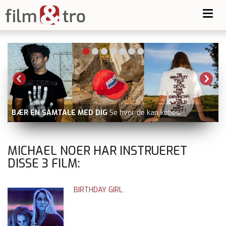
Toggl
navig
d
BÆR EN SAMTALE MED DIG
Se hvor de kan købes
MICHAEL NOER HAR INSTRUERET
DISSE
3
FILM:
BIRTHDAY GIRL