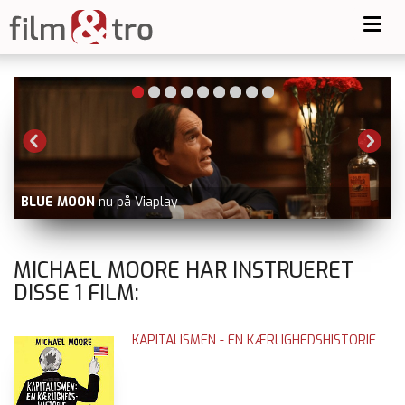
Toggl
navig
BLUE MOON
nu på Viaplay
MICHAEL MOORE HAR INSTRUERET
DISSE
1
FILM:
KAPITALISMEN - EN KÆRLIGHEDSHISTORIE