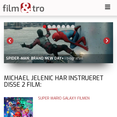
Toggl
navig
SPIDER-MAN: BRAND NEW DAY+
i biografen
MICHAEL JELENIC HAR INSTRUERET
DISSE
2
FILM:
SUPER MARIO GALAXY FILMEN