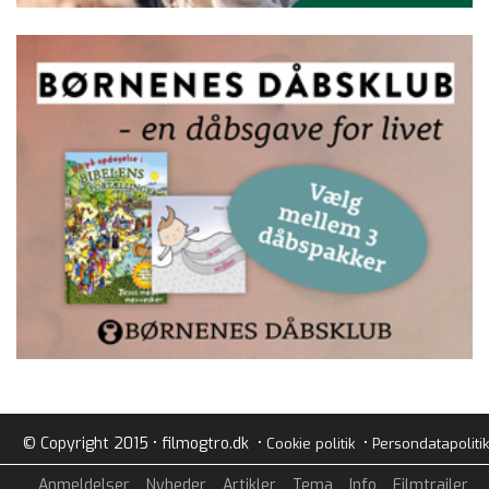
© Copyright 2015 • filmogtro.dk •
•
Cookie politik
Persondatapolitik
Anmeldelser
Nyheder
Artikler
Tema
Info
Filmtrailer