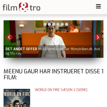
Toggl
navig
DET ANDET OFFER
nu på Netflix udover filmstriben.dk, dvd
og blu-ray
MEENU GAUR HAR INSTRUERET DISSE
1
FILM:
WORLD ON FIRE SÆSON 2 (SERIE)