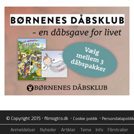
© Copyright 2015 • filmogtro.dk •
•
Cookie politik
Persondatapolitik
Anmeldelser
Nyheder
Artikler
Tema
Info
Filmtrailer