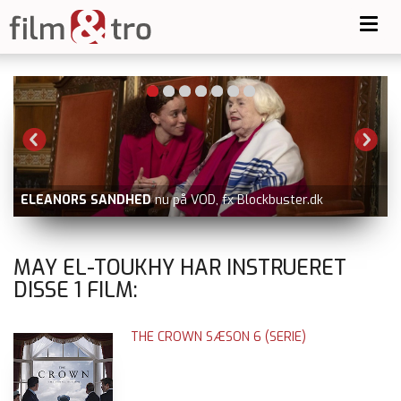
Toggl
navig
ELEANORS SANDHED
nu på VOD, fx Blockbuster.dk
MAY EL-TOUKHY HAR INSTRUERET
DISSE
1
FILM:
THE CROWN SÆSON 6 (SERIE)