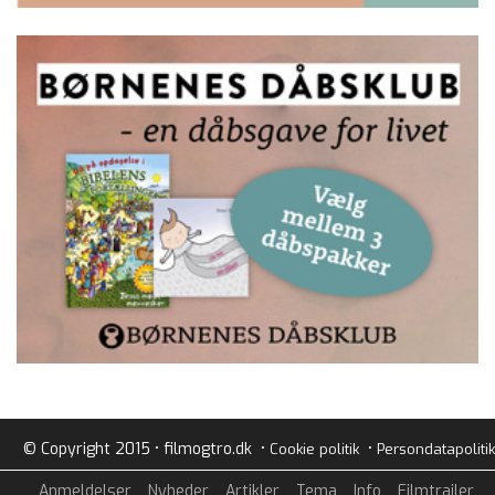
© Copyright 2015 • filmogtro.dk •
•
Cookie politik
Persondatapolitik
Anmeldelser
Nyheder
Artikler
Tema
Info
Filmtrailer