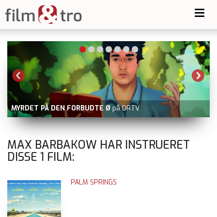
Toggl
navig
MYRDET PÅ DEN FORBUDTE Ø
på DRTV
MAX BARBAKOW HAR INSTRUERET
DISSE
1
FILM:
PALM SPRINGS