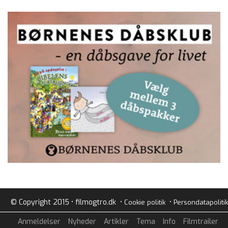
© Copyright 2015 • filmogtro.dk •
•
Cookie politik
Persondatapolitik
Anmeldelser
Nyheder
Artikler
Tema
Info
Filmtrailer