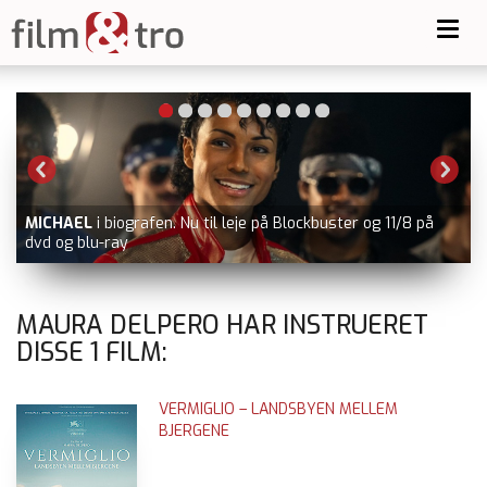
Toggl
navig
MICHAEL
i biografen. Nu til leje på Blockbuster og 11/8 på
dvd og blu-ray
MAURA DELPERO HAR INSTRUERET
DISSE
1
FILM:
VERMIGLIO – LANDSBYEN MELLEM
BJERGENE