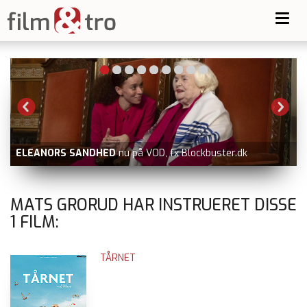
Toggl
navig
ELEANORS SANDHED
nu på VOD, fx Blockbuster.dk
MATS GRORUD HAR INSTRUERET DISSE
1
FILM:
TÅRNET