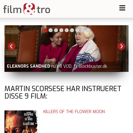
Toggl
navig
EANORS SANDHED
nu på VOD, fx Blockbuster.dk
BLUE 
MARTIN SCORSESE HAR INSTRUERET
DISSE
9
FILM:
KILLERS OF THE FLOWER MOON