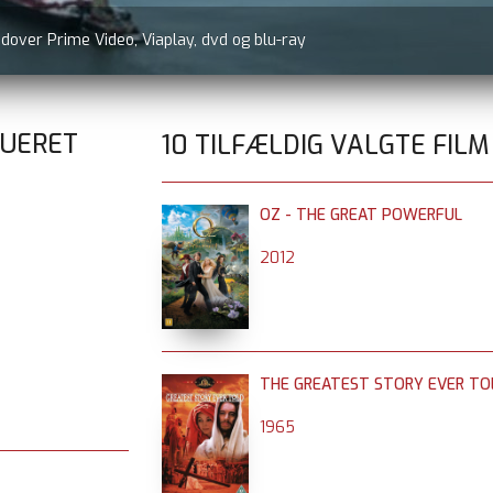
udover Prime Video, Viaplay, dvd og blu-ray
RUERET
10 TILFÆLDIG VALGTE FILM
OZ - THE GREAT POWERFUL
2012
THE GREATEST STORY EVER TO
1965