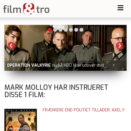
Toggl
navig
OPERATION VALKYRIE
nu på HBO Max udover dvd
MARK MOLLOY HAR INSTRUERET
DISSE
1
FILM:
FRÆKKERE END POLITIET TILLADER: AXEL F