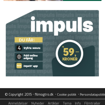
© Copyright 2015 • filmogtro.dk •
•
Cookie politik
Persondatapolitik
Anmeldelser
Nyheder
Artikler
Tema
Info
Filmtrailer