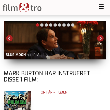
Toggl
navig
BLUE MOON
nu på Viaplay
MARK BURTON HAR INSTRUERET
DISSE
1
FILM:
F FOR FÅR - FILMEN