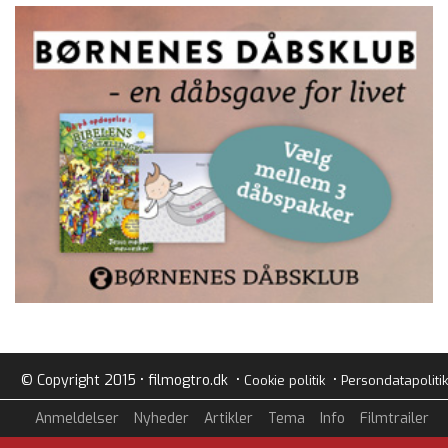
© Copyright 2015 • filmogtro.dk •
•
Cookie politik
Persondatapolitik
Anmeldelser
Nyheder
Artikler
Tema
Info
Filmtrailer