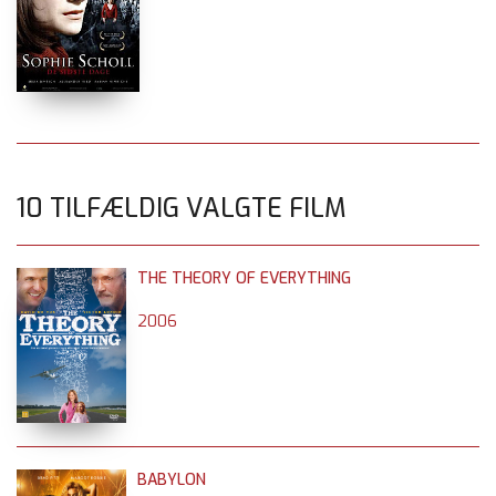
10 TILFÆLDIG VALGTE FILM
THE THEORY OF EVERYTHING
2006
BABYLON