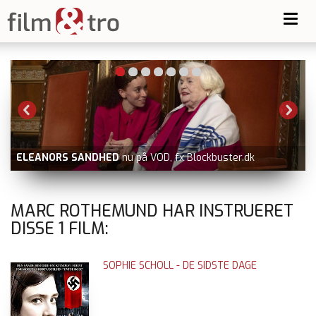
Toggl
navig
ELEANORS SANDHED
nu på VOD, fx Blockbuster.dk
MARC ROTHEMUND HAR INSTRUERET
DISSE
1
FILM:
SOPHIE SCHOLL - DE SIDSTE DAGE