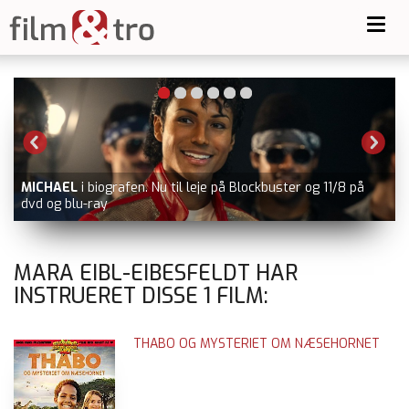
Toggl
navig
MICHAEL
i biografen. Nu til leje på Blockbuster og 11/8 på
dvd og blu-ray
MARA EIBL-EIBESFELDT HAR
INSTRUERET DISSE
1
FILM:
THABO OG MYSTERIET OM NÆSEHORNET