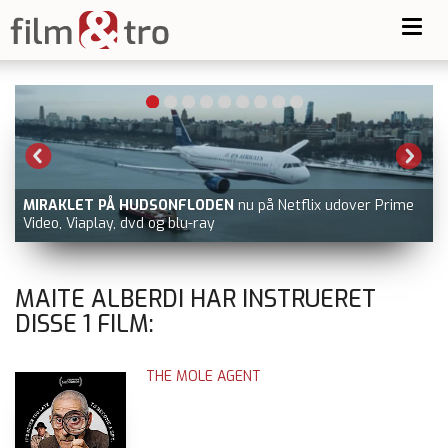
Toggl
navig
MIRAKLET PÅ HUDSONFLODEN
nu på Netflix udover Prime
Video, Viaplay, dvd og blu-ray
MAITE ALBERDI HAR INSTRUERET
DISSE
1
FILM:
THE MOLE AGENT