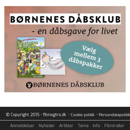
© Copyright 2015 • filmogtro.dk •
•
Cookie politik
Persondatapolitik
Anmeldelser
Nyheder
Artikler
Tema
Info
Filmtrailer