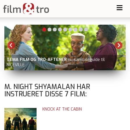
Toggl
navig
eguide til
GOLDA
nu på Prime Video udover filmstriben.
ray
M. NIGHT SHYAMALAN HAR
INSTRUERET DISSE
7
FILM:
KNOCK AT THE CABIN