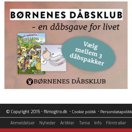
© Copyright 2015 • filmogtro.dk •
•
Cookie politik
Persondatapolitik
Anmeldelser
Nyheder
Artikler
Tema
Info
Filmtrailer