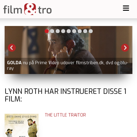
Toggl
navig
GOLDA
nu på Prime Video udover filmstriben.dk, dvd og blu-
ray
LYNN ROTH HAR INSTRUERET DISSE
1
FILM:
THE LITTLE TRAITOR