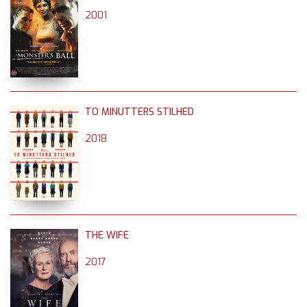
2001
TO MINUTTERS STILHED
2018
THE WIFE
2017