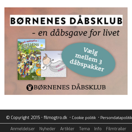
© Copyright 2015 • filmogtro.dk •
•
Cookie politik
Persondatapolitik
Anmeldelser
Nyheder
Artikler
Tema
Info
Filmtrailer