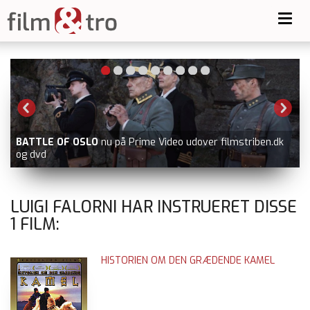
Toggl
navig
BATTLE OF OSLO
nu på Prime Video udover filmstriben.dk
og dvd
LUIGI FALORNI HAR INSTRUERET DISSE
1
FILM:
HISTORIEN OM DEN GRÆDENDE KAMEL