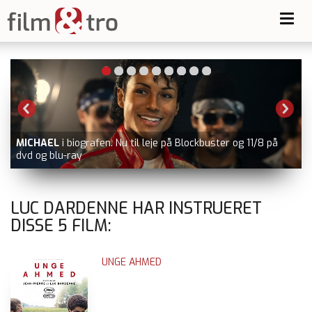
Toggl
navig
MICHAEL
i biografen. Nu til leje på Blockbuster og 11/8 på
dvd og blu-ray
LUC DARDENNE HAR INSTRUERET
DISSE
5
FILM:
UNGE AHMED