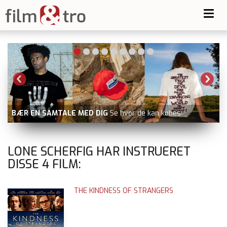
Toggl
navig
BÆR EN SAMTALE MED DIG
Se hvor de kan købes
LONE SCHERFIG HAR INSTRUERET
DISSE
4
FILM:
THE KINDNESS OF STRANGERS