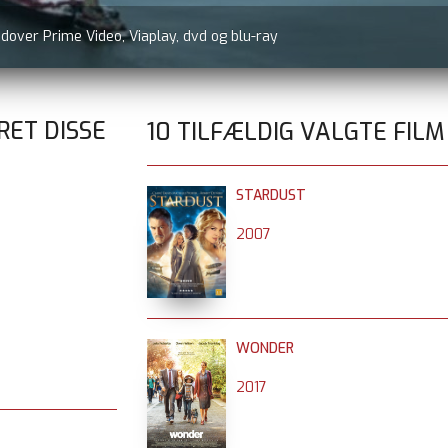
udover Prime Video, Viaplay, dvd og blu-ray
RET DISSE
10 TILFÆLDIG VALGTE FILM
STARDUST
2007
WONDER
2017