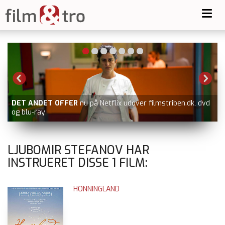
Toggl
navig
DET ANDET OFFER
nu på Netflix udover filmstriben.dk, dvd
og blu-ray
LJUBOMIR STEFANOV HAR
INSTRUERET DISSE
1
FILM:
HONNINGLAND