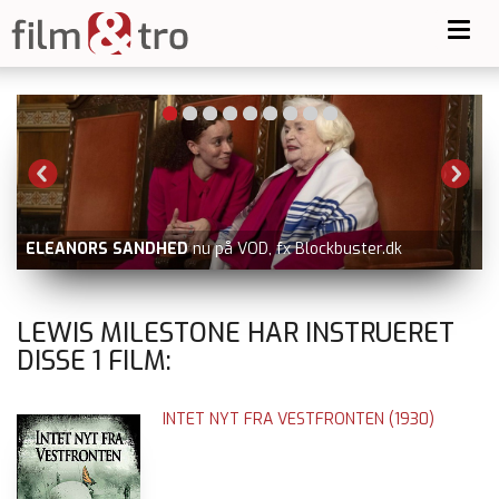
Toggl
navig
ELEANORS SANDHED
nu på VOD, fx Blockbuster.dk
LEWIS MILESTONE HAR INSTRUERET
DISSE
1
FILM:
INTET NYT FRA VESTFRONTEN (1930)