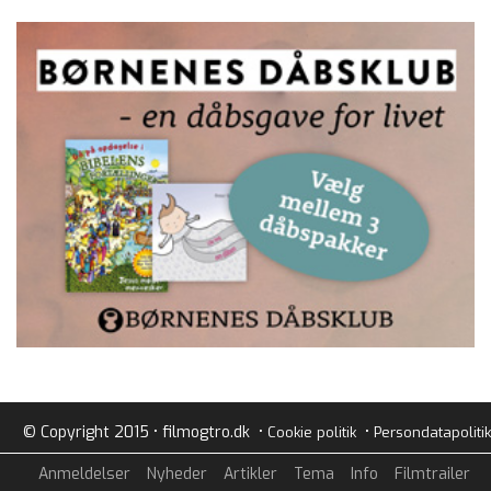
© Copyright 2015 • filmogtro.dk •
•
Cookie politik
Persondatapolitik
Anmeldelser
Nyheder
Artikler
Tema
Info
Filmtrailer