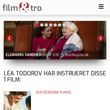
Toggl
navig
ELEANORS SANDHED
nu på VOD, fx Blockbuster.dk
LÉA TODOROV HAR INSTRUERET DISSE
1
FILM:
DEN MODERNE KVINDE