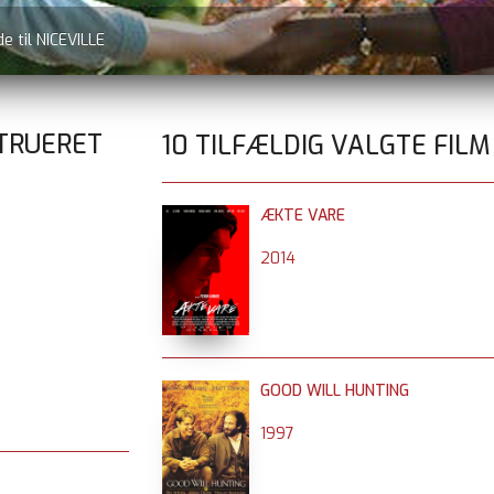
e til NICEVILLE
TRUERET
10 TILFÆLDIG VALGTE FILM
ÆKTE VARE
2014
GOOD WILL HUNTING
1997