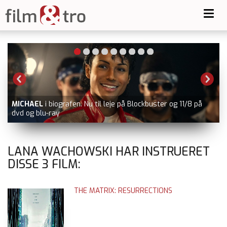
Toggl
navig
-
MICHAEL
i biografen. Nu til leje på Blockbuster og 11/8 på
dvd og blu-ray
LANA WACHOWSKI HAR INSTRUERET
DISSE
3
FILM:
THE MATRIX: RESURRECTIONS