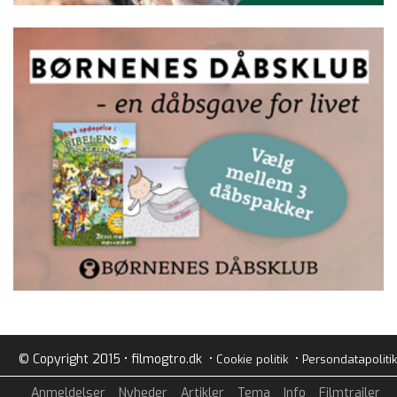
© Copyright 2015 • filmogtro.dk •
•
Cookie politik
Persondatapolitik
Anmeldelser
Nyheder
Artikler
Tema
Info
Filmtrailer