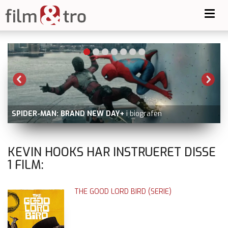
Toggl
navig
SPIDER-MAN: BRAND NEW DAY+
i biografen
KEVIN HOOKS HAR INSTRUERET DISSE
1
FILM:
THE GOOD LORD BIRD (SERIE)