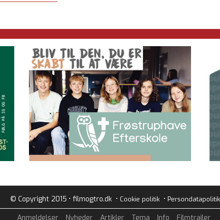
© Copyright 2015 • filmogtro.dk •
•
Cookie politik
Persondatapolitik
Anmeldelser
Nyheder
Artikler
Tema
Info
Filmtrailer