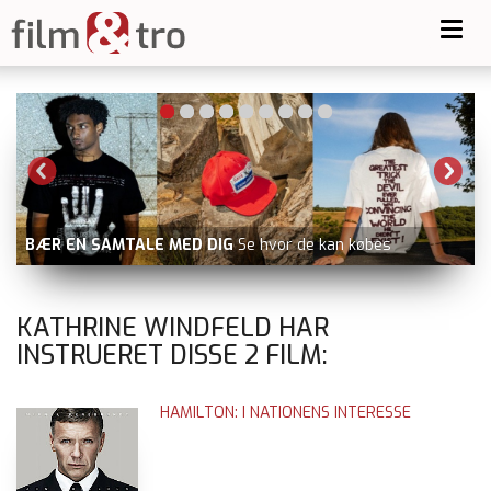
Toggl
navig
BÆR EN SAMTALE MED DIG
Se hvor de kan købes
KATHRINE WINDFELD HAR
INSTRUERET DISSE
2
FILM:
HAMILTON: I NATIONENS INTERESSE