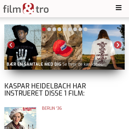
Toggl
navig
BÆR EN SAMTALE MED DIG
Se hvor de kan købes
KASPAR HEIDELBACH HAR
INSTRUERET DISSE
1
FILM:
BERLIN '36