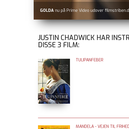
GOLDA
nu på Prime Video udover filmstriben.d
JUSTIN CHADWICK HAR INST
DISSE
3
FILM:
TULIPANFEBER
MANDELA - VEJEN TIL FRIHE