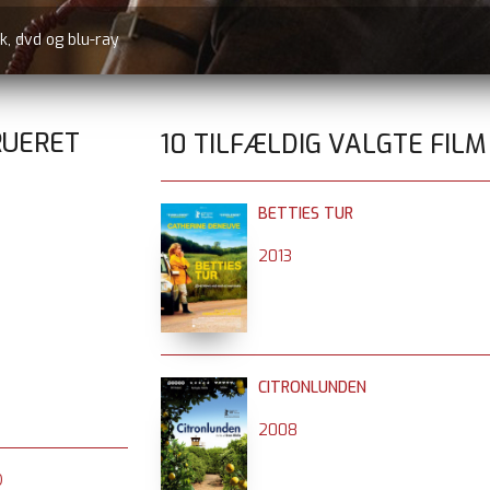
k, dvd og blu-ray
RUERET
10 TILFÆLDIG VALGTE FILM
BETTIES TUR
2013
CITRONLUNDEN
2008
D