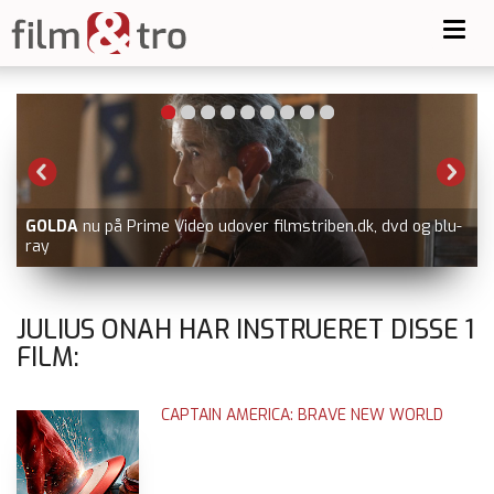
Toggl
navig
GOLDA
nu på Prime Video udover filmstriben.dk, dvd og blu-
ray
JULIUS ONAH HAR INSTRUERET DISSE
1
FILM:
CAPTAIN AMERICA: BRAVE NEW WORLD