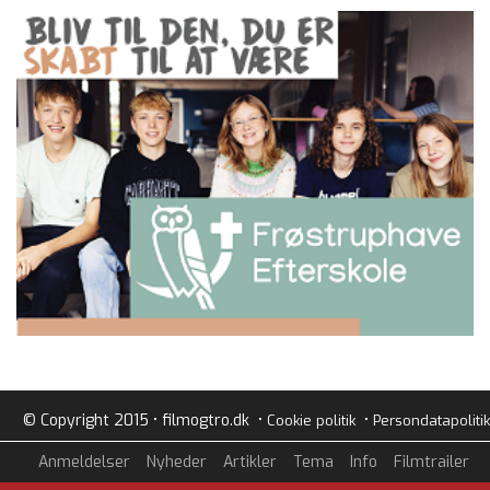
© Copyright 2015 • filmogtro.dk •
•
Cookie politik
Persondatapolitik
Anmeldelser
Nyheder
Artikler
Tema
Info
Filmtrailer