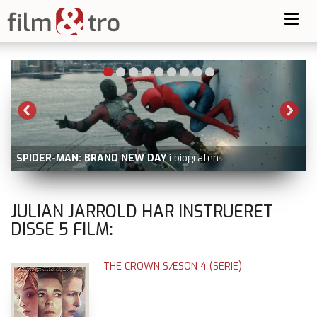
Toggl
navig
-
SPIDER-MAN: BRAND NEW DAY
i biografen
JULIAN JARROLD HAR INSTRUERET
DISSE
5
FILM:
THE CROWN SÆSON 4 (SERIE)