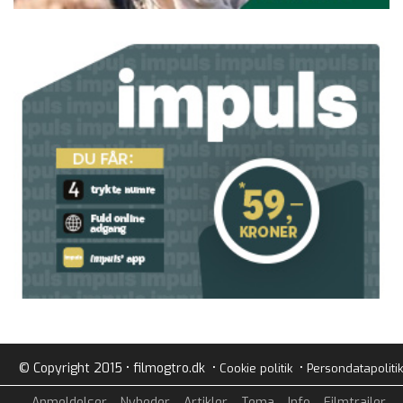
© Copyright 2015 • filmogtro.dk •
•
Cookie politik
Persondatapolitik
Anmeldelser
Nyheder
Artikler
Tema
Info
Filmtrailer