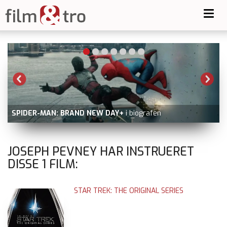
Toggl
navig
SPIDER-MAN: BRAND NEW DAY+
i biografen
JOSEPH PEVNEY HAR INSTRUERET
DISSE
1
FILM:
STAR TREK: THE ORIGINAL SERIES