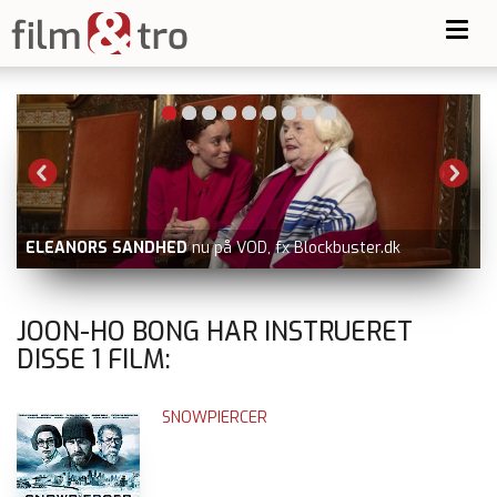
Toggl
navig
-
ELEANORS SANDHED
nu på VOD, fx Blockbuster.dk
V
JOON-HO BONG HAR INSTRUERET
DISSE
1
FILM:
SNOWPIERCER