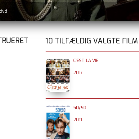
 dvd
TRUERET
10 TILFÆLDIG VALGTE FILM
C'EST LA VIE
2017
50/50
2011